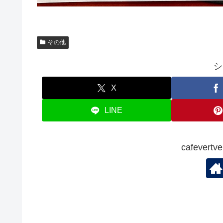
その他
シ
X
LINE
cafever