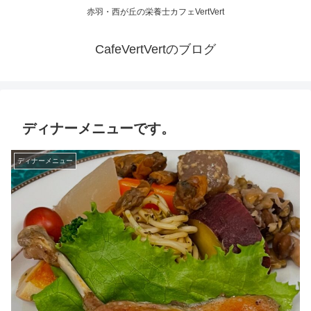
赤羽・西が丘の栄養士カフェVertVert
CafeVertVertのブログ
ディナーメニューです。
ディナーメニュー