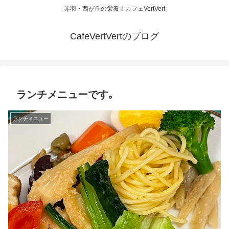
赤羽・西が丘の栄養士カフェVertVert
CafeVertVertのブログ
ランチメニューです｡
ランチメニュー