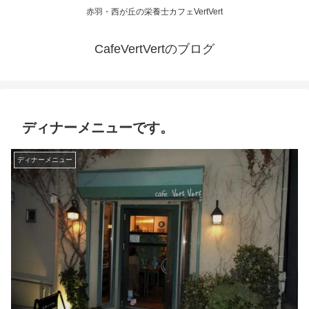
赤羽・西が丘の栄養士カフェVertVert
CafeVertVertのブログ
ディナーメニューです。
ディナーメニュー