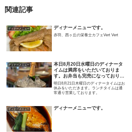
関連記事
ディナーメニューです。
ディナーメニュー
赤羽、西ヶ丘の栄養士カフェVert Vert
本日8月20日水曜日のディナータ
ディナーメニュー
イムは満席をいただいておりま
す。お弁当も完売になっておりま
す。ありがとうございます。
明日8月21日木曜日のディナータイムはお
休みをいただきます。ランチタイムは通
常通り営業しております。￼
ディナーメニューです。
ディナーメニュー