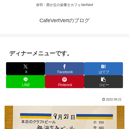
赤羽・西が丘の栄養士カフェVertVert
CafeVertVertのブログ
ディナーメニューです。
X
Facebook
はてブ
LINE
Pinterest
コピー
2022.09.21