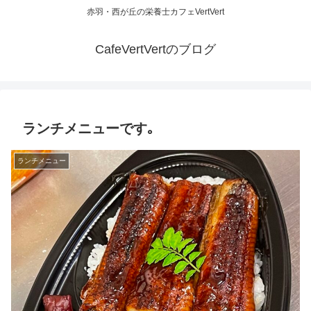
赤羽・西が丘の栄養士カフェVertVert
CafeVertVertのブログ
ランチメニューです｡
ランチメニュー