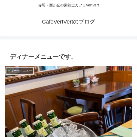
赤羽・西が丘の栄養士カフェVertVert
CafeVertVertのブログ
ディナーメニューです。
ディナーメニュー