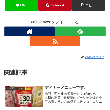
LINE
Pinterest
コピー
cafevertvertをフォローする
cafevertvert
関連記事
ディナーメニューです。
ディナーメニュー
赤羽、西ヶ丘の栄養士カフェVert Vert---
本日の副菜---青梗菜のガーリック炒め小
芋の塩レモン含め煮筍土佐ブロッコリー
きんぴらごぼうレンコンの胡麻和えプル
ーンの赤ワイン煮アサリの佃煮トマト旨