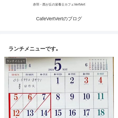
赤羽・西が丘の栄養士カフェVertVert
CafeVertVertのブログ
ランチメニューです｡
ランチメニュー