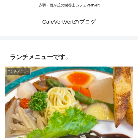
赤羽・西が丘の栄養士カフェVertVert
CafeVertVertのブログ
ランチメニューです｡
ランチメニュー